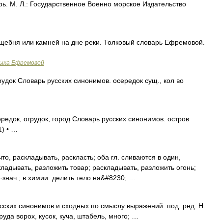
рь. М. Л.: Государственное Военно морское Издательство
 щебня или камней на дне реки. Толковый словарь Ефремовой.
зыка Ефремовой
рудок Словарь русских синонимов. осередок сущ., кол во
ередок, огрудок, город Словарь русских синонимов. остров
1) • …
о, раскладывать, раскласть; оба гл. сливаются в один,
ладывать, разложить товар; раскладывать, разложить огонь;
 ·знач.; в химии: делить тело на&#8230; …
усских синонимов и сходных по смыслу выражений. под. ред. Н.
руда ворох, кусок, куча, штабель, много; …