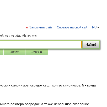
Запомнить сайт
Словарь на свой сайт
RU
едии на Академике
Найти!
Книги
Игры ⚽
сских синонимов. огрудок сущ., кол во синонимов: 5 • груда
льшого размера осередок, а также небольшое скопление