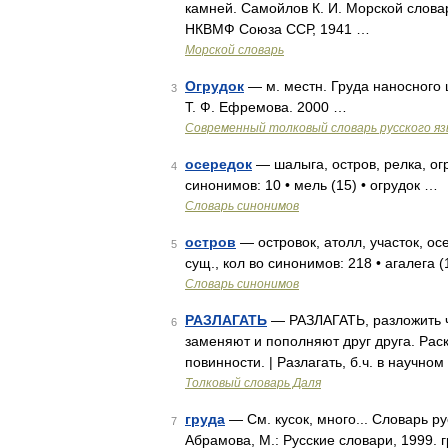
камней. Самойлов К. И. Морской слова
НКВМФ Союза ССР, 1941 …
Морской словарь
Огрудок
— м. местн. Груда наносного
3
Т. Ф. Ефремова. 2000 …
Современный толковый словарь русского я
осередок
— шалыга, остров, релка, ог
4
синонимов: 10 • мель (15) • огрудок …
Словарь синонимов
остров
— островок, атолл, участок, ос
5
сущ., кол во синонимов: 218 • агалега (
Словарь синонимов
РАЗЛАГАТЬ
— РАЗЛАГАТЬ, разложить чт
6
заменяют и пополняют друг друга. Раск
повинности. | Разлагать, б.ч. в научном
Толковый словарь Даля
груда
— См. кусок, много... Словарь р
7
Абрамова, М.: Русские словари, 1999. г