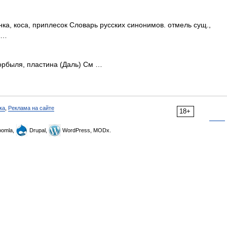
нка, коса, приплесок Словарь русских синонимов. отмель сущ.,
р …
горбыля, пластина (Даль) См …
ка
,
Реклама на сайте
18+
omla,
Drupal,
WordPress, MODx.