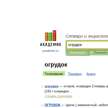
Словари и энциклоп
academic.ru
Толкования
Переводы
огрудок
Толкование
Перевод
Книги
огрудок
— остров, осередок Словарь ру
1
(19) • осередок …
Словарь синонимов
ОГРУДОК
— (речн.) каменистый, небо
2