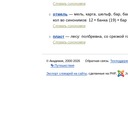
Словарь синонимов
отмель
— мель, карга, шельф, бар, ба
8
кол во синонимов: 12 • банка (19) • ба
Словарь синонимов
пласт
— лесу: полбревна, со срезкой 
9
Словарь синонимов
© Академик, 2000-2026
Обратная связь:
Техподдерж
👣 Путешествия
Экспорт словарей на сайты
, сделанные на PHP,
Jo